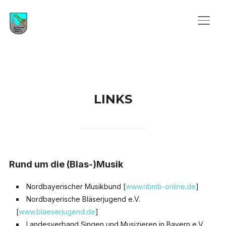
SEIT
LINKS
Rund um die (Blas-)Musik
Nordbayerischer Musikbund [
www.nbmb-online.de
]
Nordbayerische Bläserjugend e.V.
[
www.blaeserjugend.de
]
Landesverband Singen und Musizieren in Bayern e.V.