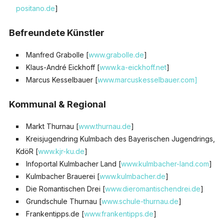
positano.de
]
Befreundete Künstler
Manfred Grabolle [
www.grabolle.de
]
Klaus-André Eickhoff [
www.ka-eickhoff.net
]
Marcus Kesselbauer [
www.marcuskesselbauer.com]
Kommunal & Regional
Markt Thurnau [
www.thurnau.de
]
Kreisjugendring Kulmbach des Bayerischen Jugendrings,
KdöR [
www.kjr-ku.de
]
Infoportal Kulmbacher Land [
www.kulmbacher-land.com
]
Kulmbacher Brauerei [
www.kulmbacher.de
]
Die Romantischen Drei [
www.dieromantischendrei.de
]
Grundschule Thurnau [
www.schule-thurnau.de
]
Frankentipps.de [
www.frankentipps.de
]