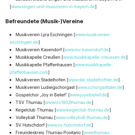
[
www.singen-und-musizieren-in-bayern.de
]
Befreundete (Musik-)Vereine
Musikverein Lyra Eschringen [
www.musikverein-
eschringen.de
]
Musikverein Kasendorf [
www.mv-kasendorf.de
]
Musikkapelle Creußen [
www.musikkapelle-creussen.de
]
Musikkapelle Pfaffenhausen [
www.musikkapelle-
pfaffenhausen.com
]
Musikverein Stadelhofen [
www.die-stadelhofner.de
]
Musikverein Ludwigschorgast [
www.schorgasttaler.de
]
Gospelchor ‚Joy in Belief‘ [
www.joyinbelief.de
]
TSV Thurnau [
www.tsv1902thurnau.de
]
Kegelclub Thurnau [
www.kegelclub-thurnau.de
]
Volleyball Thurnau [
www.volleyball-thurnau.de
]
SV Hutschdorf [
www.sv-hutschdorf.de
]
Freundeskreis Thurnau-Positano [
www.thurnau-