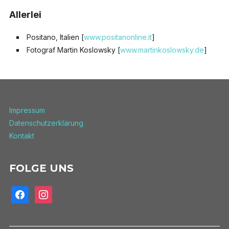
Allerlei
Positano, Italien [
www.positanonline.it
]
Fotograf Martin Koslowsky [
www.martinkoslowsky.de
]
Impressum
Datenschutzerklärung
Kontakt
FOLGE UNS
facebook
instagram