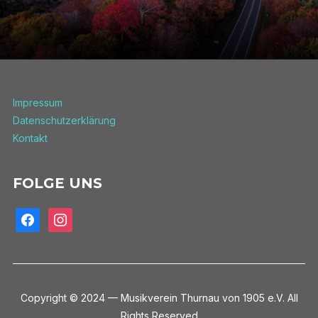
Impressum
Datenschutzerklärung
Kontakt
FOLGE UNS
facebook
instagram
Copyright © 2024 — Musikverein Thurnau von 1905 e.V. All
Rights Reserved