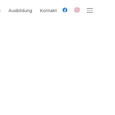
facebook
instagram
k
Ausbildung
Kontakt
SEITENLEIS