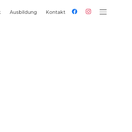
facebook
instagram
k
Ausbildung
Kontakt
SEITENLEIS