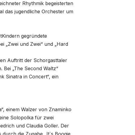
eichneter Rhythmik begeisterten
ial das jugendliche Orchester um
htKindern gegründete
bei „Zwei und Zwei“ und „Hard
 Auftritt der Schorgasttaler
. Bei „The Second Waltz“
k Sinatra in Concert“, ein
a“, einem Walzer von Znaminko
 eine Solopolka für zwei
edrich und Claudia Goller. Der
 durch die Zugabe „It`s Boogie