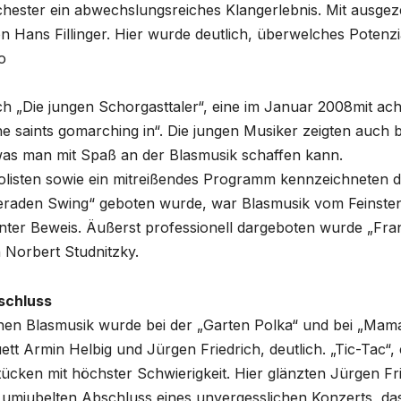
chester ein abwechslungsreiches Klangerlebnis. Mit ausgez
n Hans Fillinger. Hier wurde deutlich, überwelches Potenz
o
ch „Die jungen Schorgasttaler“, eine im Januar 2008mit ac
saints gomarching in“. Die jungen Musiker zeigten auch 
was man mit Spaß an der Blasmusik schaffen kann.
isten sowie ein mitreißendes Programm kennzeichneten den
raden Swing“ geboten wurde, war Blasmusik vom Feinsten
 unter Beweis. Äußerst professionell dargeboten wurde „Fran
 Norbert Studnitzky.
schluss
hen Blasmusik wurde bei der „Garten Polka“ und bei „Mam
tt Armin Helbig und Jürgen Friedrich, deutlich. „Tic-Tac“,
tücken mit höchster Schwierigkeit. Hier glänzten Jürgen Fri
 umjubelten Abschluss eines unvergesslichen Konzerts, das