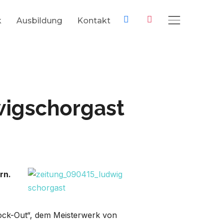
facebook
instagram
k
Ausbildung
Kontakt
SEITENLEIS
wigschorgast
rn.
ock-Out“, dem Meisterwerk von