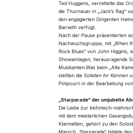
Ted Huggens, vermittelte das Or
die Thurnauer in „Jack’s Rag“ vo
den engagierten Dirigenten Heim
Bierwith verfügt.
Nach der Pause präsentierten si
Nachwuchsgruppe, mit „When the 
Rock Blues“ von John Higgins, 
Showeinlagen, herausragende Sol
Musikanten.Was beim „Alte Kame
stellten die Solisten ihr Können
Potpourri in der Bearbeitung von
„Starparade“ der umjubelte Ab
Die Liebe zur böhmisch-mährisc
mit dem meisterlichen Gesangsdue
Klarinetten, gehört zu den Solos
Marsch „Starparade“ bildete den