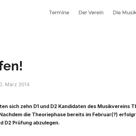
Termine
Der Verein
Die Musi
fen!
0. März 2014
en sich zehn D1 und D2 Kandidaten des Musikvereins T
achdem die Theoriephase bereits im Februar(?) erfolg
und D2 Prüfung abzulegen.