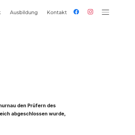
facebook
instagram
k
Ausbildung
Kontakt
SEITENLEIS
hurnau den Prüfern des
reich abgeschlossen wurde,